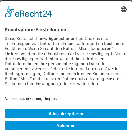
Daimlerweg 5
64293 Darmstadt
Tel: 06151 2766013
Email: info@dema-
elektrotechnik.de
Öffnungszeiten:
nach telefonischer Vereinbarung.
Impressum
|
Datenschutz
© 2025 Dema Elektrotechnik GbR | Alle