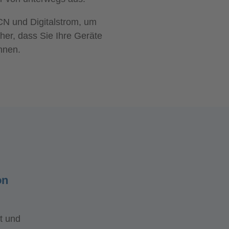
CN und Digitalstrom, um
er, dass Sie Ihre Geräte
nnen.
on
t und