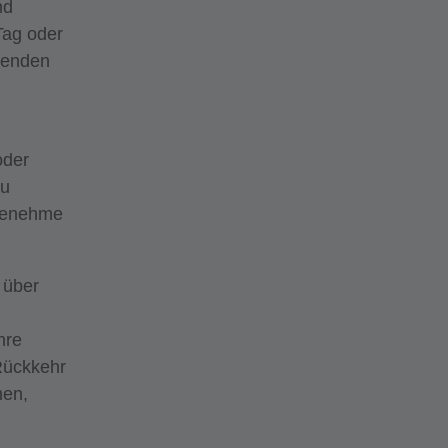
nd
Tag oder
ssenden
oder
zu
ngenehme
über
hre
ückkehr
men,