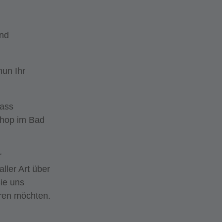
und
nun Ihr
dass
phop im Bad
r
ller Art über
ie uns
ren möchten.